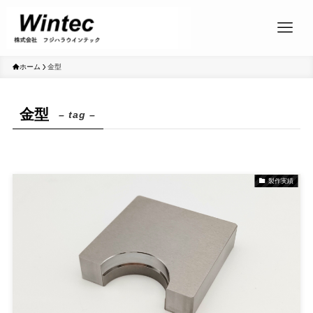
ホーム
金型
金型
– tag –
製作実績