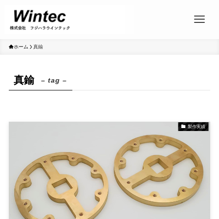
ホーム
真鍮
真鍮
– tag –
製作実績